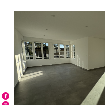
site www.georisques.gouv.fr
VOIR LE BIE