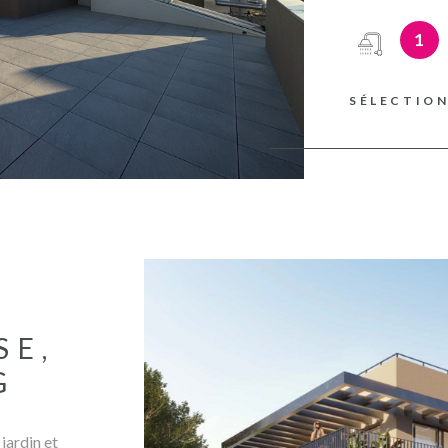
logements. Gar
à la charge du
1
ce bien est ex
SÉLECTIO
E
SE,
G
jardin et