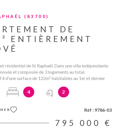
APHAËL (83700)
ARTEMENT DE
M² ENTIÈREMENT
OVÉ
et résidentiel de St Raphaël. Dans une villa indépendante
énovée et composée de 3 logements au total.
4 d'une surface de 122m² habitables au 1er et dernier
rend un vaste de séjour de 54m² ouvrant sur terrasse avec
mbres, 2 salles d'eau, et 2 wc, combles au-dessus avec 4é
4
2
ations de qualité et soignées. Livraison immédiate.
s. Les mentions sur les éventuelles risques auxquels ce
exposé sont disponibles sur le site
Réf :
9786-03
NNER
s.gouv.fr
795 000 €