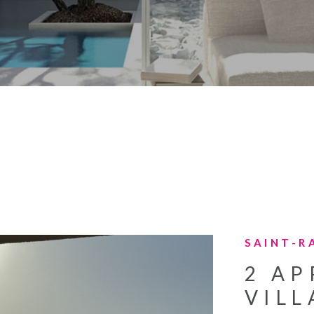
SAINT-R
2 A
VILL