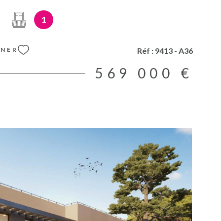
antie décennale. Prix direct promoteur. Honoraires inclus
 vendeur. Les mentions sur les éventuels risques auxquels
1
posé sont disponibles sur le site www.georiques.gouv.fr
Réf :
9413 - A36
NNER
569 000 €