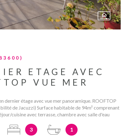
83600)
IER ETAGE AVEC
FTOP VUE MER
en dernier étage avec vue mer panoramique. ROOFTOP
bilité de Jacuzzi) Surface habitable de 94m² comprenant
séjour/cuisine avec terrasse, chambre avec salle d'eau
tres chambres, salle de bains et wc. Climatisation
out le confort d'aujourd'hui. 2 places de parkings en sous-
3
1
alme et proche toutes commodités. Copropriété de 55