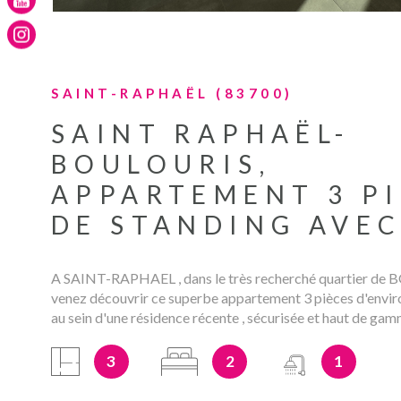
SAINT-RAPHAËL (83700)
SAINT RAPHAËL-
BOULOURIS,
APPARTEMENT 3 P
DE STANDING AVEC.
A SAINT-RAPHAEL , dans le très recherché quartier de
venez découvrir ce superbe appartement 3 pièces d'enviro
au sein d'une résidence récente , sécurisée et haut de ga
en 2020. Il se compose d'un séjour-cuisine lumineux d'env
ouvrant sur une magnifique terrasse de 23m² exposée sud-
3
2
1
pour profiter du soleil et des soirées en extérieur. La parte
comprend 2 chambres dont une ayant accès à la terrasse, 