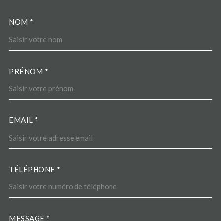
NOM *
TRAD_MELTEM_VOSCOORDO
PRÉNOM *
EMAIL *
TÉLÉPHONE *
MESSAGE *
TRAD_MELTEM_VOREDEMA