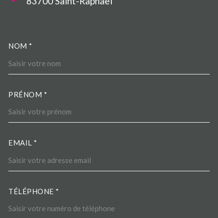
83700
Saint-Raphaël
NOM *
TRAD_MELTEM_VOSCOORDO
PRÉNOM *
EMAIL *
TÉLÉPHONE *