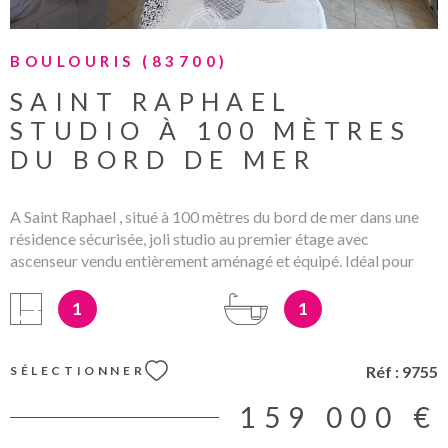
BOULOURIS (83700)
SAINT RAPHAEL
STUDIO À 100 MÈTRES
DU BORD DE MER
A Saint Raphael , situé à 100 mètres du bord de mer dans une
résidence sécurisée, joli studio au premier étage avec
ascenseur vendu entièrement aménagé et équipé. Idéal pour
résidence secondaire ou première acquisition. Les honoraires
d'agence sont inclus dans le prix de vente et à la charge du
1
1
vendeur Les informations sur les eventuels risques auxquels ce
bien peut être exposé sont disponibles sur le site
www;georisque.gouv.fr Mandat no : 9755 Charges annuelles :
Réf :
9755
SÉLECTIONNER
880€
159 000 €