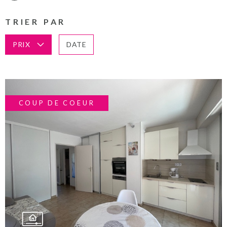
TEXTE
PLUS DE CRITÈRES
ACTUALITES
TRIER PAR
RECHERCHER
CHAMPS
TEXTE
PRIX
DATE
NOS PARTENA
RÉFÉRENCE
CONTACT
COUP DE COEUR
VOIR LE BIEN