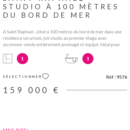
STUDIO À 100 MÈTRES
DU BORD DE MER
A Saint Raphael , situé à 100 mètres du bord de mer dans une
résidence sécurisée, joli studio au premier étage avec
ascenseur vendu entièrement aménagé et équipé. Idéal pour
résidence secondaire ou première acquisition. Les honoraires
d'agence sont inclus dans le prix de vente et à la charge du
1
1
vendeur Les informations sur les eventuels risques auxquels ce
bien peut être exposé sont disponibles sur le site
www;georisque.gouv.fr Mandat no : 9576 Charges annuelles :
Réf :
9576
SÉLECTIONNER
880€
159 000 €