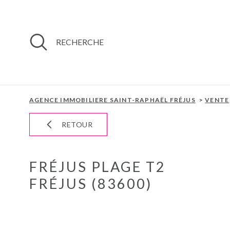
Aller
Aller
Aller
Aller
à
à
au
au
:
la
menu
contenu
recherche
principal
RECHERCHE
AGENCE IMMOBILIERE SAINT-RAPHAËL FRÉJUS
VENTE
RETOUR
FRÉJUS PLAGE T2
FRÉJUS (83600)