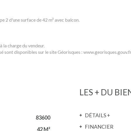
ype 2 d'une surface de 42 m² avec balcon.
 à la charge du vendeur.
sé sont disponibles sur le site Géorisques : www.georisques.gouv.f
LES + DU BIE
DÉTAILS +
83600
FINANCIER
42 M²