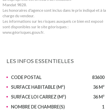
Mandat 9828.
Les honoraires d'agence sont inclus dans le prix indiqué et à la
charge du vendeur.
Les informations sur les risques auxquels ce bien est exposé
sont disponibles sur le site géorisques :
www.géorisques.gouv.fr.
LES INFOS
ESSENTIELLES
Caractérisque
Valeurs
CODE POSTAL
83600
SURFACE HABITABLE (M²)
36 M²
SURFACE LOI CARREZ (M²)
36 M²
NOMBRE DE CHAMBRE(S)
1