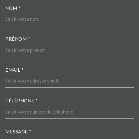
NOM *
TRAD_MELTEM_VOSCOORDO
PRÉNOM *
EMAIL *
TÉLÉPHONE *
MESSAGE *
TRAD_MELTEM_VOREDEMA