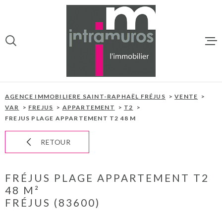
Aller
Aller
Aller
Aller
à
à
au
au
:
la
menu
contenu
VOTRE
recherche
principal
RECHERCHE
ACCUEIL
TYPE
ACHETER
D'OFFRE
AGENCE IMMOBILIERE SAINT-RAPHAËL FRÉJUS
VENTE
NOS BIENS À 
VAR
FREJUS
APPARTEMENT
T2
FREJUS PLAGE APPARTEMENT T2 48 M
TYPE
PROGRAMMES
TYPE DE BIEN
DE
BIEN
RETOUR
VILLE
NOTRE AGEN
FRÉJUS PLAGE APPARTEMENT T2
NOTRE ÉQUIP
CHAMPS
48 M²
TEXTE
FRÉJUS (83600)
ESTIMATION