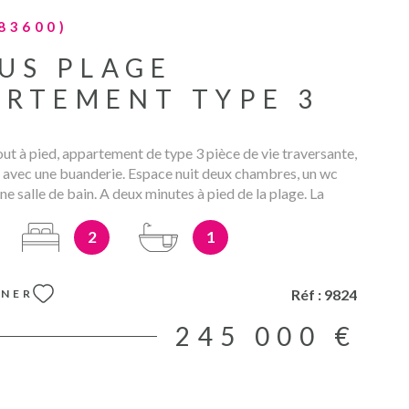
83600)
US PLAGE
ARTEMENT TYPE 3
out à pied, appartement de type 3 pièce de vie traversante,
 avec une buanderie. Espace nuit deux chambres, un wc
e salle de bain. A deux minutes à pied de la plage. La
t en cours de réalisation. Actuellement loué 1000€ en
 n°9824. Les charges sont inclus dans le prix indiqué et à
2
1
endeur. Les informations sur les risques auxquels ce bien
 disponibles sur le site Géorisques :
s.gouv.fr
Réf :
9824
NNER
245 000 €