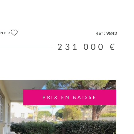
ndépendant. Une cave complète le bien. Les honoraires
nclus dans le prix de vente et à la charge du vendeur Les
ls ce bien peut être exposé sont disponible sur le site
s.gouv.fr
Réf :
9842
NNER
231 000 €
PRIX EN BAISSE