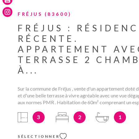
FRÉJUS (83600)
FRÉJUS : RÉSIDEN
RÉCENTE.
APPARTEMENT AVE
TERRASSE 2 CHAM
À...
Sur la commune de Fréjus , vente d'un appartement doté 
et d'une belle terrasse à vivre agréable avec une vue dég
aux normes PMR . Habitation de 60m² comprenant un espa
chambres et une salle de bain. Est conforme aux dernière
matière de réglementation thermique du label BBC garant
3
2
1
économies d'énergie au quotidien. Calme assuré grâce aux
double vitrage. Pour prendre l'air, vous aurez accès à une 
9m², ce qui amène la superficie utile à 69m². Ce logement 
SÉLECTIONNER