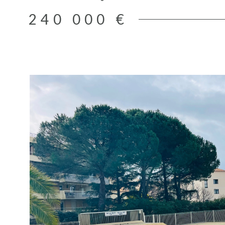
d'un bâtiment sur 4 niveaux, les sportifs pourront monter 
240 000 €
résidence dispose d'un ascenseur. Construction en 2018. 
s'accompagne de 2 places de parking privatives qui vous 
endroit où vous garez. Mandat n°9565 - Commission d'ag
charge du vendeur et incluse dans le prix indiqué - Charge
mensuelles : 170€ - Les mentions sur les éventuels risques
bien peut être exposé sont disponibles sur le site www.ge
gouv.fr
VOIR LE BIE