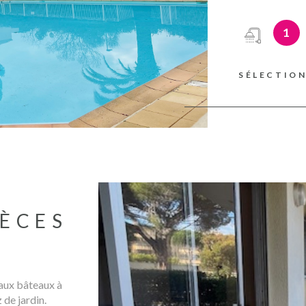
bains, un WC i
d'agence sont i
1
risques auxque
www.georisque
SÉLECTIO
IÈCES
 aux bâteaux à
 de jardin.