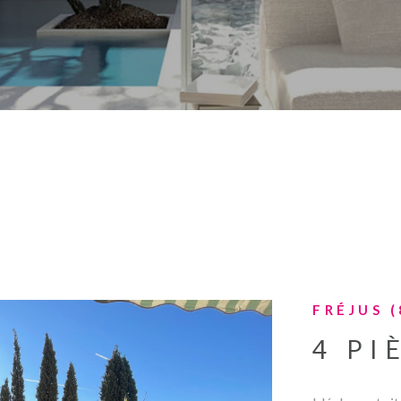
FRÉJUS (
4 PI