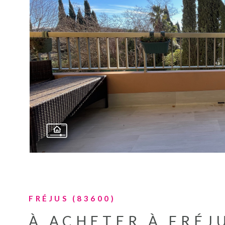
VOIR LE BIE
FRÉJUS (83600)
À ACHETER À FRÉJU