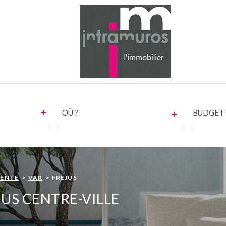
VILLE
CHAMPS
TEXTE
RÉFÉRENCE
ENTE
VAR
FREJUS
US CENTRE-VILLE