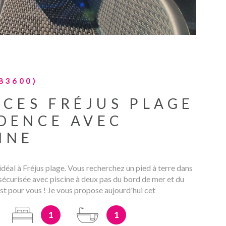
83600)
ÈCES FRÉJUS PLAGE
DENCE AVEC
INE
éal à Fréjus plage. Vous recherchez un pied à terre dans
sécurisée avec piscine à deux pas du bord de mer et du
est pour vous ! Je vous propose aujourd'hui cet
imatisé deux pièces composé d'un hall d'entrée, d'une
e indépendante aménagée et équipée, d'une pièce de vie
1
1
ant sur une belle terrasse sud . Une chambre , une salle de