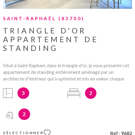
SAINT-RAPHAËL (83700)
TRIANGLE D'OR
APPARTEMENT DE
STANDING
Situé à Saint Raphael, dans le triangle d'or, je vous présente cet
appartement de standing entièrement aménagé par un
architecte d'intérieur qui à optimisé et mis en valeur chaque
espace. Prestations haut de gamme . Idéalement situé , un tout
à pied de la plage et des commodités (gare SNCF,
3
2
bus,commerces, écoles...) Il se compose d'un hall d'entrée avec
dressing, d'un spacieux et lumineux salon séjour donnant sur
une terrasse ensoleillée et qui communique avec la cuisine
2
ouverte entièrement aménagée et équipée avec des matériaux
de hauts de gamme. Deux suite parentales avec chacunes une
salle d'eau. un wc indépendant Cet appartement vous offrira un
Réf :
9682
SÉLECTIONNER