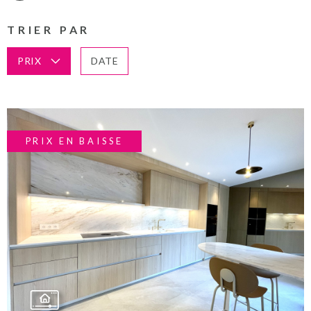
TEXTE
PLUS DE CRITÈRES
ACTUALITES
TRIER PAR
RECHERCHER
CHAMPS
TEXTE
PRIX
DATE
NOS PARTENA
RÉFÉRENCE
CONTACT
PRIX EN BAISSE
VOIR LE BIEN