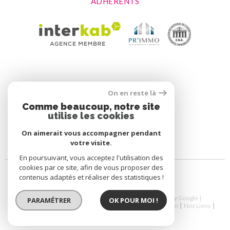
ADHÉRENTS
On en reste là
Comme beaucoup, notre site
utilise les cookies
On aimerait vous accompagner pendant
votre visite.
En poursuivant, vous acceptez l'utilisation des
cookies par ce site, afin de vous proposer des
contenus adaptés et réaliser des statistiques !
© 2026 | Tous droits réservés | Traduction powered by Google |
PARAMÉTRER
OK POUR MOI !
Nos Honoraires
Plan Du Site
Mentions Légales
Admin
Nos Liens
Politique RGPD
Cookies