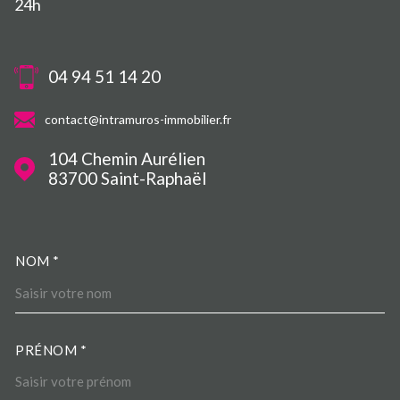
24h
04 94 51 14 20
contact@intramuros-immobilier.fr
104 Chemin Aurélien
83700
Saint-Raphaël
NOM *
TRAD_MELTEM_VOSCOORDO
PRÉNOM *