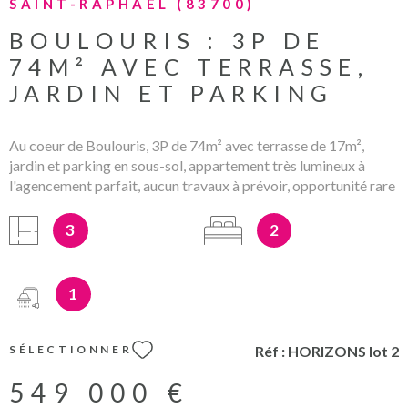
SAINT-RAPHAËL (83700)
BOULOURIS : 3P DE
74M² AVEC TERRASSE,
JARDIN ET PARKING
Au coeur de Boulouris, 3P de 74m² avec terrasse de 17m²,
jardin et parking en sous-sol, appartement très lumineux à
l'agencement parfait, aucun travaux à prévoir, opportunité rare
Les informations sur les éventuels risques auxquels ce bien
peut être exposé sont disponibles sur le site www.georisques.fr
3
2
HONORAIRES A CHARGE VENDEUR
1
Réf :
HORIZONS lot 2
SÉLECTIONNER
549 000 €