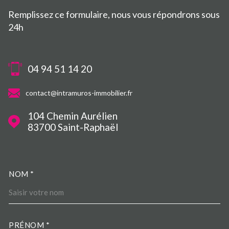
Remplissez ce formulaire, nous vous répondrons sous
24h
04 94 51 14 20
contact@intramuros-immobilier.fr
104 Chemin Aurélien
83700
Saint-Raphaël
NOM *
TRAD_MELTEM_VOSCOORDO
PRÉNOM *