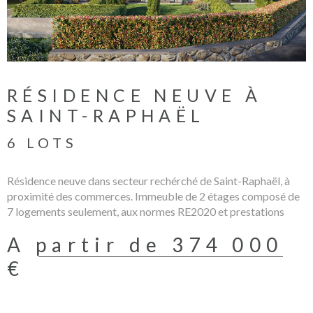
RÉSIDENCE NEUVE À
SAINT-RAPHAËL
6 LOTS
Résidence neuve dans secteur rechérché de Saint-Raphaël, à
proximité des commerces. Immeuble de 2 étages composé de
7 logements seulement, aux normes RE2020 et prestations
haut de gamme. Les informations sur les éventuels risques
A partir de 374 000
auxquels ce bien peut être exposé sont disponibles sur le site
www.georisques.fr PRIX DIRECT PROMOTEUR / FRAIS DE
€
NOTAIRE REDUITS / HONORAIRES A CHARGE VENDEUR