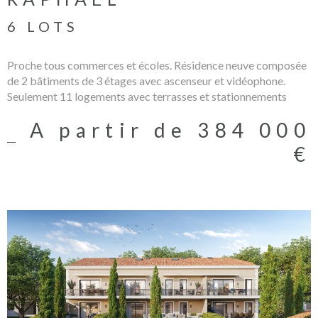
6 LOTS
Proche tous commerces et écoles. Résidence neuve composée
de 2 bâtiments de 3 étages avec ascenseur et vidéophone.
Seulement 11 logements avec terrasses et stationnements
privatifs. Prestations actuelles de qualité. Les mentions sur les
A partir de 384 000
éventuels risques auxquels ce bien peut être exposé sont
disponibles sur le site www.georisques.gouv.fr
€
VOIR LE PROGRAMME