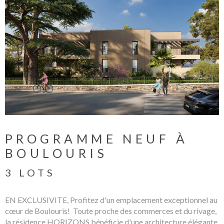
TEXTE
PLUS DE CRITÈRES
ACTUALITES
RECHERCHER
CHAMPS
TEXTE
NOS PARTENA
RÉFÉRENCE
VOIR LE PROGRAMME
CONTACT
PROGRAMME NEUF À
BOULOURIS
3 LOTS
EN EXCLUSIVITE, Profitez d'un emplacement exceptionnel au
cœur de Boulouris! Toute proche des commerces et du rivage,
la résidence HORIZONS bénéficie d'une architecture élégante.