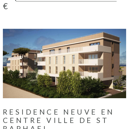
qualité. Parkings en sous-sol et caves. Réelle opportunité. Les
€
informations sur les éventuels risques auxquels ce bien peut
être exposé sont disponibles sur le site www.georisques.fr
PRIX DIRECT PROMOTEUR / FRAIS DE NOTAIRE REDUITS
/ HONORAIRES A CHARGE VENDEUR
VOIR LE PROGRAMME
RESIDENCE NEUVE EN
CENTRE VILLE DE ST
RAPHAEL