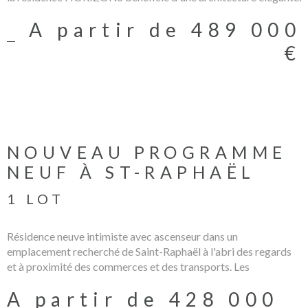
Les logements ont été conçus avec de généreux espaces
A partir de 489 000
extérieurs pour profiter de la douceur du climat et des
prestations haut de gamme pour garantir un confort total. Les
€
informations sur les éventuels risques auxquels ce bien peut
être exposé sont disponibles sur le site www.georisques.fr
PRIX DIRECT PROMOTEUR / FRAIS DE NOTAIRE REDUITS
/ HONORAIRES A CHARGE VENDEUR
VOIR LE PROGRAMME
NOUVEAU PROGRAMME
NEUF À ST-RAPHAËL
1 LOT
Résidence neuve intimiste avec ascenseur dans un
emplacement recherché de Saint-Raphaël à l'abri des regards
et à proximité des commerces et des transports. Les
appartements bénéficient de grandes pièces de vie avec
A partir de 428 000
espaces extérieurs et vues dégagées. Prestations et finitions de