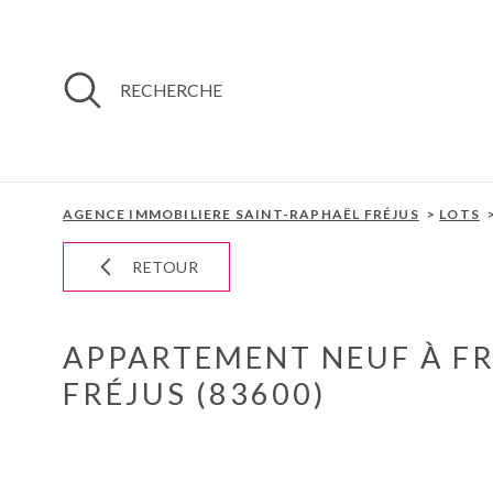
Aller
Aller
Aller
Aller
à
à
au
au
:
la
menu
contenu
recherche
principal
RECHERCHE
AGENCE IMMOBILIERE SAINT-RAPHAËL FRÉJUS
LOTS
RETOUR
APPARTEMENT NEUF À FR
FRÉJUS (83600)