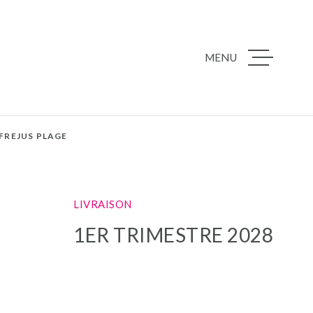
MENU
ACCUEIL
NOS BIENS À 
FREJUS PLAGE
PROGRAMMES
LIVRAISON
1ER TRIMESTRE 2028
NOTRE AGEN
NOTRE ÉQUIP