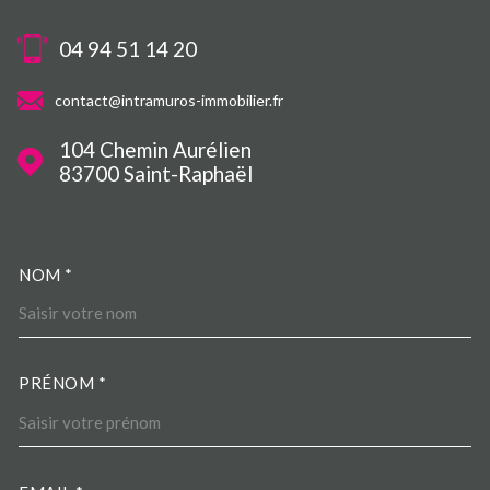
04 94 51 14 20
contact@intramuros-immobilier.fr
104 Chemin Aurélien
83700
Saint-Raphaël
NOM *
TRAD_MELTEM_VOSCOORDO
PRÉNOM *