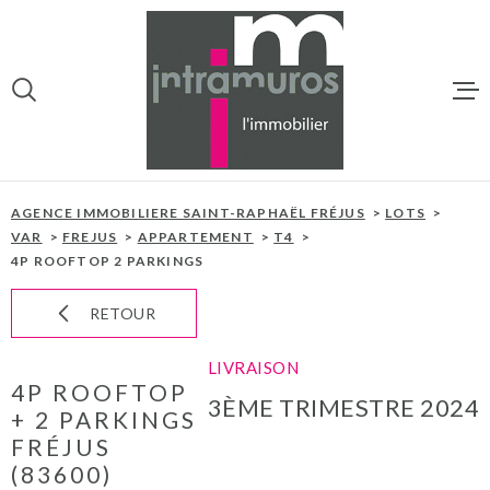
Aller
Aller
Aller
Aller
à
à
au
au
:
la
menu
contenu
VOTRE
recherche
principal
RECHERCHE
ACCUEIL
TYPE
OFFRES PROGRAMMES
D'OFFRE
AGENCE IMMOBILIERE SAINT-RAPHAËL FRÉJUS
LOTS
NOS BIENS À 
NEUFS
VAR
FREJUS
APPARTEMENT
T4
4P ROOFTOP 2 PARKINGS
TYPE
PROGRAMMES
TYPE DE BIEN
DE
BIEN
RETOUR
VILLE
NOTRE AGEN
LIVRAISON
4P ROOFTOP
3ÈME TRIMESTRE 2024
NOTRE ÉQUIP
CHAMPS
+ 2 PARKINGS
TEXTE
FRÉJUS
ESTIMATION
(83600)