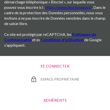
démarchage téléphonique « Bloctel », sur laquelle vous
pouvez vous inscrire ici :
https://www.bloctel.gouv.fr
. Dans le
cadre de la protection des Données personnelles, nous vous
invitons à ne pas inscrire de Données sensibles dans le champ
de saisie libre.
Ce site est protégé par reCAPTCHA, les
Politiques de
Confidentialité
et es
Conditions d'utilisation
de Google
s'appliquent.
SE CONNECTER
ESPACE PROPRIÉTAIRE
ADHÉRENTS