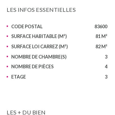
LES INFOS
ESSENTIELLES
Caractérisque
Valeurs
CODE POSTAL
83600
SURFACE HABITABLE (M²)
81 M²
SURFACE LOI CARREZ (M²)
82 M²
NOMBRE DE CHAMBRE(S)
3
NOMBRE DE PIÈCES
4
ETAGE
3
LES + DU BIEN