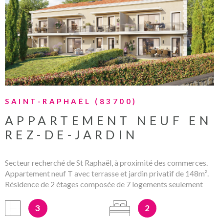
VOIR LE BIEN
SAINT-RAPHAËL (83700)
APPARTEMENT NEUF EN
REZ-DE-JARDIN
Secteur recherché de St Raphaël, à proximité des commerces.
Appartement neuf T avec terrasse et jardin privatif de 148m².
Résidence de 2 étages composée de 7 logements seulement
aux normes RE2020 et prestations de qualité. Prix direct
promoteur hors stationnements (garages sous-sol en sus) et
3
2
Frais de notaire réduits. Les mentions sur les éventuels risques