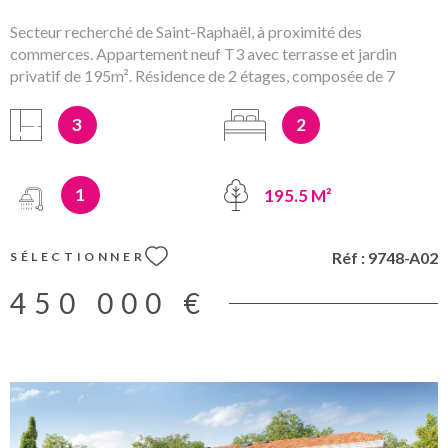
Secteur recherché de Saint-Raphaël, à proximité des
commerces. Appartement neuf T3 avec terrasse et jardin
privatif de 195m². Résidence de 2 étages, composée de 7
logements seulement aux normes RE2020 et prestations de
qualité. Prix direct promoteur hors stationnements (garages en
3
2
sous-sol en sus) et Frais de notaire réduits. Les mentions sur les
éventuels risques auxquels ce bien peut être exposé sont
disponibles sur le site www.georisques.gouv.fr
1
195.5 M²
Réf :
9748-A02
SÉLECTIONNER
450 000 €