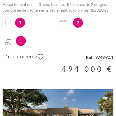
Appartement neuf T3 avec terrasse. Résidence de 2 étages,
composée de 7 logements seulement aux normes RE2020 et
prestations de qualité. Prix direct promoteur hors
tationnements (garages sous-sol en sus) et Frais de notaire
3
2
réduits. Les mentions sur les éventuels risques auxquels ce bien
peut être exposé sont disponibles sur le site
www.georisques.gouv.fr
1
Réf :
9748-A11
SÉLECTIONNER
494 000 €