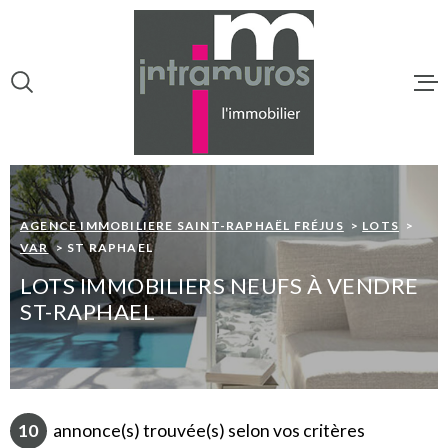
Aller
Aller
Aller
Aller
à
à
au
au
:
la
menu
contenu
VOTRE
recherche
principal
RECHERCHE
ACCUEIL
TYPE
OFFRES PROGRAMMES
D'OFFRE
NOS BIENS À 
NEUFS
AGENCE IMMOBILIERE SAINT-RAPHAËL FRÉJUS
LOTS
TYPE
VAR
ST RAPHAEL
PROGRAMMES
TYPE DE BIEN
DE
BIEN
LOTS IMMOBILIERS NEUFS À VENDRE
ST-RAPHAEL
VILLE
NOTRE AGEN
NOTRE ÉQUIP
CHAMPS
TEXTE
ESTIMATION
10
annonce(s) trouvée(s) selon vos critères
CHAMPS