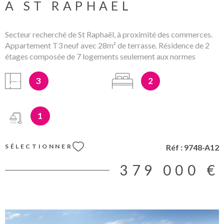
A ST RAPHAEL
Secteur recherché de St Raphaël, à proximité des commerces.
Appartement T3 neuf avec 28m² de terrasse. Résidence de 2
étages composée de 7 logements seulement aux normes
RE2020 et prestations de qualité. Prix direct promoteur hors
stationnements (garage sous-sol en sus) et Frais de notaire
3
2
réduits. Les mentions sur les éventuels rsiques auxquels ce bien
peut être exposé sont disponibles sur le site
www.georisques.gouv.fr
1
Réf :
9748-A12
SÉLECTIONNER
379 000 €