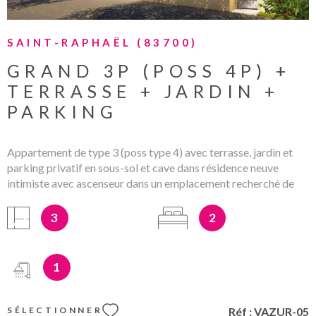
SAINT-RAPHAËL (83700)
GRAND 3P (POSS 4P) +
TERRASSE + JARDIN +
PARKING
Appartement de type 3 (poss type 4) avec terrasse, jardin et
parking privatif en sous-sol et cave dans résidence neuve
intimiste avec ascenseur dans un emplacement recherché de
Saint-Raphaël à l'abri des regards et à proximit des commerces
et des transports. Les appartements bénéficient de grandes
3
2
pièces de vie avec espaces extérieurs et vues dégagées.
Prestations et finitions de qualité. Réelle opportunité. Les
informations sur les éventuels risques auxquels ce bien peut
1
être exposé sont disponibles sur le site www.georisques.fr
PRIX DIRECT PROMOTEUR / FRAIS DE NOTAIRE REDUITS
/ HONORAIRES A CHARGE VENDEUR
Réf :
VAZUR-05
SÉLECTIONNER