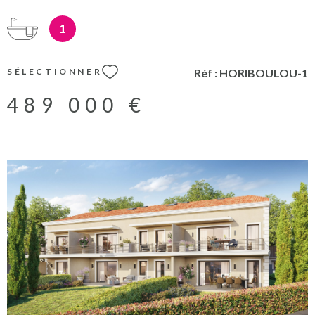
option. Les informations sur les éventuels risques auxquels ce
bien peut être exposé sont disponibles sur le site
1
www.georisques.fr PRIX DIRECT PROMOTEUR / FRAIS DE
NOTAIRE REDUITS / HONORAIRES A CHARGE VENDEUR
Réf :
HORIBOULOU-1
SÉLECTIONNER
489 000 €
VOIR LE BIEN