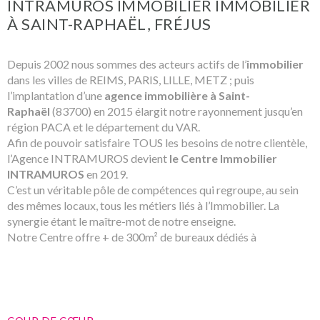
INTRAMUROS IMMOBILIER
IMMOBILIER
RECHERCHER
À SAINT-RAPHAËL, FRÉJUS
ACTUALITES
Depuis 2002 nous sommes des acteurs actifs de l’
immobilier
NOS PARTENA
dans les villes de REIMS, PARIS, LILLE, METZ ; puis
l’implantation d’une
agence immobilière à Saint-
CONTACT
Raphaël
(83700) en 2015 élargit notre rayonnement jusqu’en
région PACA et le département du VAR.
Afin de pouvoir satisfaire TOUS les besoins de notre clientèle,
l’Agence INTRAMUROS devient
le Centre Immobilier
INTRAMUROS
en 2019.
C’est un véritable pôle de compétences qui regroupe, au sein
des mêmes locaux, tous les métiers liés à l’Immobilier. La
synergie étant le maître-mot de notre enseigne.
Notre Centre offre + de 300m² de bureaux dédiés à
l’Immobilier :
7 Conseillers(ères) formés(es) par le Centre sur les aspects
commerciaux et juridiques
Une plate-forme Programmes Neufs / vente VEFA