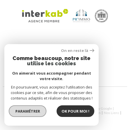
On en reste là
Comme beaucoup, notre site
utilise les cookies
On aimerait vous accompagner pendant
votre visite.
En poursuivant, vous acceptez l'utilisation des
cookies par ce site, afin de vous proposer des
contenus adaptés et réaliser des statistiques !
© 2026 | Tous droits réservés | Traduction powered by Google |
PARAMÉTRER
OK POUR MOI !
Nos Honoraires
Plan Du Site
Mentions Légales
Admin
Nos Liens
Politique RGPD
Cookies