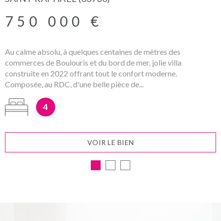
tous vos projets
750 000 €
immobiliers :
Au calme absolu, à quelques centaines de mètres des
commerces de Boulouris et du bord de mer, jolie villa
construite en 2022 offrant tout le confort moderne.
er
En 2021, le Centre Immobilier INTRAMUROS devient le 1
Composée, au RDC, d'une belle pièce de...
Centre Immobilier du VAR-Est !
Nous mettons à votre disposition notre fichier de + de 500
4
biens situés sur le secteur SAINT-RAPHAEL/FREJUS et
alentours. Vous bénéficierez ainsi de l'accompagnement d'un
expert pour votre
projet immobilier à Fréjus
ou à Saint-
Raphaël.
VOIR LE BIEN
Avec une moyenne de note à 4.9/5 sur Google, notre Centre est
fier de ses équipes et de leur travail reconnu par ses clients.
Les prestations
immobilières