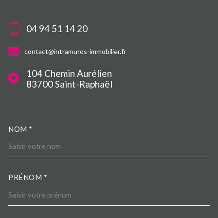
04 94 51 14 20
contact@intramuros-immobilier.fr
104 Chemin Aurélien
83700
Saint-Raphaël
NOM *
TRAD_MELTEM_VOSCOORDO
PRÉNOM *