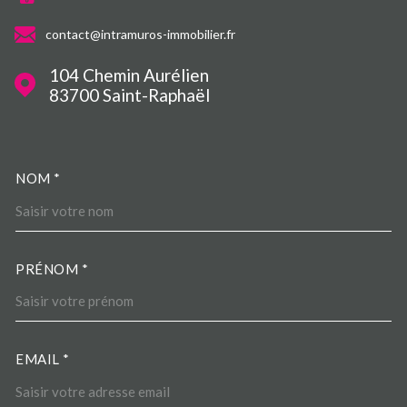
contact@intramuros-immobilier.fr
104 Chemin Aurélien
83700
Saint-Raphaël
NOM *
TRAD_MELTEM_VOSCOORDO
PRÉNOM *
EMAIL *