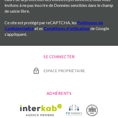
invitons à ne pas inscrire de Données sensibles dans le champ
de saisie libre.
Ce site est protégé par reCAPTCHA, les
Politiques de
Confidentialité
et es
Conditions d'utilisation
de Google
s'appliquent.
SE CONNECTER
ESPACE PROPRIÉTAIRE
ADHÉRENTS