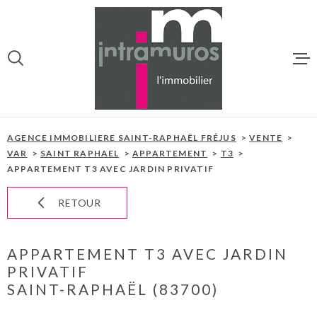
Aller
Aller
Aller
Aller
à
à
au
au
:
la
menu
contenu
VOTRE
recherche
principal
RECHERCHE
ACCUEIL
TYPE
ACHETER
D'OFFRE
AGENCE IMMOBILIERE SAINT-RAPHAËL FRÉJUS
VENTE
NOS BIENS À 
VAR
SAINT RAPHAEL
APPARTEMENT
T3
APPARTEMENT T3 AVEC JARDIN PRIVATIF
TYPE
PROGRAMMES
TYPE DE BIEN
DE
BIEN
RETOUR
VILLE
NOTRE AGEN
APPARTEMENT T3 AVEC JARDIN
NOTRE ÉQUIP
CHAMPS
PRIVATIF
TEXTE
SAINT-RAPHAËL (83700)
ESTIMATION