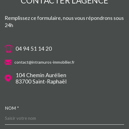
CONTACTER
L'AGENCE
Remplissez ce formulaire, nous vous répondrons sous
24h
04 94 51 14 20
contact@intramuros-immobilier.fr
104 Chemin Aurélien
83700
Saint-Raphaël
NOM *
TRAD_MELTEM_VOSCOORDO