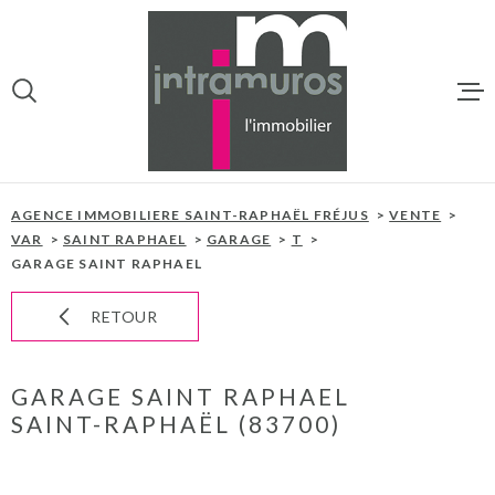
Aller
Aller
Aller
Aller
à
à
au
au
:
la
menu
contenu
VOTRE
recherche
principal
RECHERCHE
ACCUEIL
TYPE
ACHETER
D'OFFRE
AGENCE IMMOBILIERE SAINT-RAPHAËL FRÉJUS
VENTE
NOS BIENS À 
VAR
SAINT RAPHAEL
GARAGE
T
GARAGE SAINT RAPHAEL
TYPE
PROGRAMMES
TYPE DE BIEN
DE
BIEN
RETOUR
VILLE
NOTRE AGEN
GARAGE SAINT RAPHAEL
NOTRE ÉQUIP
CHAMPS
SAINT-RAPHAËL (83700)
TEXTE
ESTIMATION