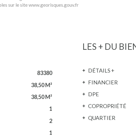
bles sur le site www.georisques.gouv.fr
LES + DU BIE
DÉTAILS +
83380
FINANCIER
38,50 M²
DPE
38,50 M²
COPROPRIÉTÉ
1
QUARTIER
2
1