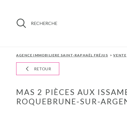
Aller
Aller
Aller
Aller
à
à
au
au
:
la
menu
contenu
recherche
principal
RECHERCHE
AGENCE IMMOBILIERE SAINT-RAPHAËL FRÉJUS
VENTE
RETOUR
MAS 2 PIÈCES AUX ISSA
ROQUEBRUNE-SUR-ARGEN