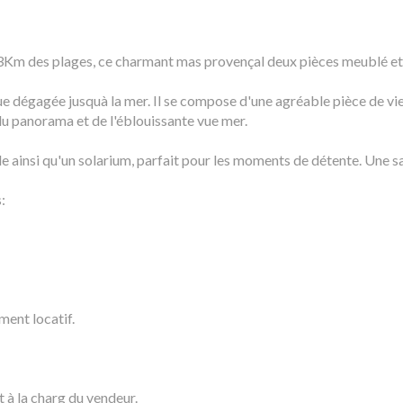
t 3Km des plages, ce charmant mas provençal deux pièces meublé et
ue dégagée jusquà la mer. Il se compose d'une agréable pièce de vi
 du panorama et de l'éblouissante vue mer.
ainsi qu'un solarium, parfait pour les moments de détente. Une sa
:
ment locatif.
t à la charg du vendeur.