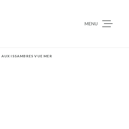
MENU
ACCUEIL
NOS BIENS À 
S AUX ISSAMBRES VUE MER
PROGRAMMES
NOTRE AGEN
NOTRE ÉQUIP