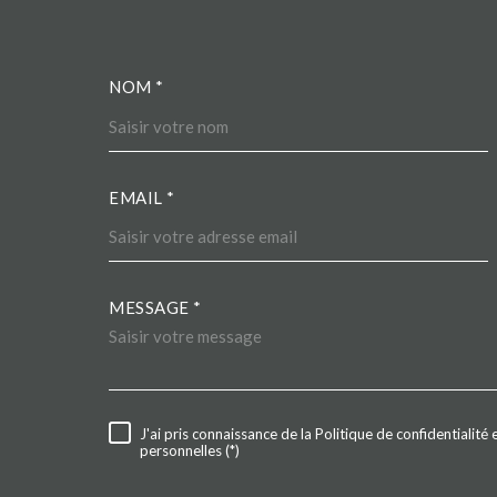
NOM *
TRAD_MELTEM_VOS
EMAIL *
MESSAGE *
TRAD_MELTEM_VOR
J'ai pris connaissance de la Politique de confidentialit
RÈGLEMENTATION
personnelles (*)