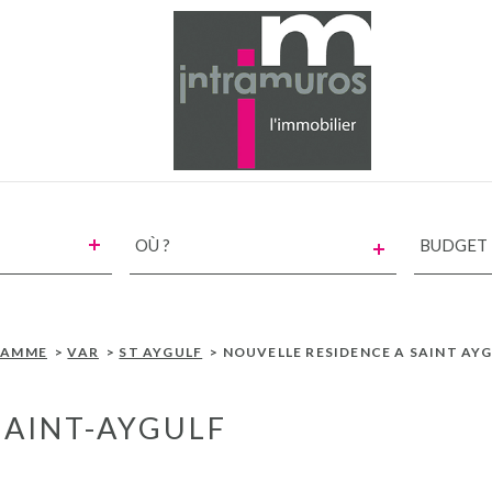
VILLE
CHAMPS
TEXTE
RÉFÉRENCE
RAMME
VAR
ST AYGULF
NOUVELLE RESIDENCE A SAINT AY
SAINT-AYGULF