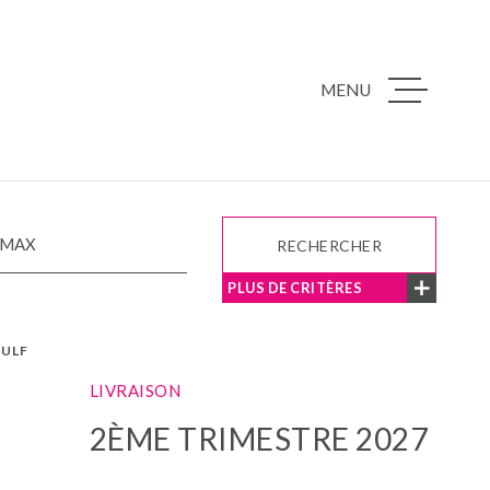
MENU
ACCUEIL
NOS BIENS À 
RECHERCHER
PROGRAMMES
PLUS DE CRITÈRES
GULF
NOTRE AGEN
LIVRAISON
2ÈME TRIMESTRE 2027
NOTRE ÉQUIP