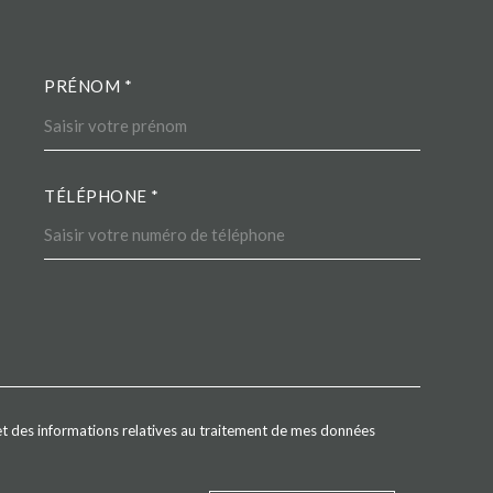
PRÉNOM *
COORDONNEES
TÉLÉPHONE *
EDEMANDE
é et des informations relatives au traitement de mes données