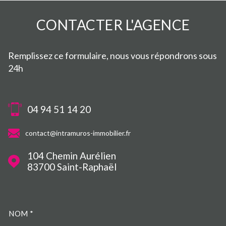
CONTACTER
L'AGENCE
Remplissez ce formulaire, nous vous répondrons sous
24h
04 94 51 14 20
contact@intramuros-immobilier.fr
104 Chemin Aurélien
83700
Saint-Raphaël
NOM *
TRAD_MELTEM_VOSCOORDO