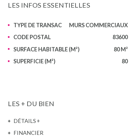
LES INFOS
ESSENTIELLES
Caractérisque
Valeurs
TYPE DE TRANSAC
MURS COMMERCIAUX
CODE POSTAL
83600
SURFACE HABITABLE (M²)
80 M²
SUPERFICIE (M²)
80
LES + DU BIEN
DÉTAILS +
FINANCIER