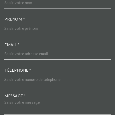
PRÉNOM *
EMAIL *
TÉLÉPHONE *
MESSAGE *
TRAD_MELTEM_VOREDEMA