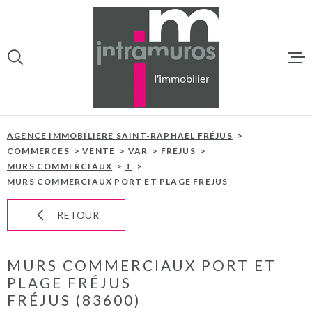
Aller
Aller
Aller
Aller
à
à
au
au
:
la
menu
contenu
VOTRE
recherche
principal
RECHERCHE
ACCUEIL
TYPE
VENTE IMMOBILIER
D'OFFRE
AGENCE IMMOBILIERE SAINT-RAPHAËL FRÉJUS
NOS BIENS À 
PROFESSIONNEL
COMMERCES
VENTE
VAR
FREJUS
MURS COMMERCIAUX
T
TYPE
PROGRAMMES
TYPE DE BIEN
DE
MURS COMMERCIAUX PORT ET PLAGE FREJUS
BIEN
VILLE
RETOUR
NOTRE AGEN
NOTRE ÉQUIP
CHAMPS
MURS COMMERCIAUX PORT ET
TEXTE
PLAGE FRÉJUS
ESTIMATION
FRÉJUS (83600)